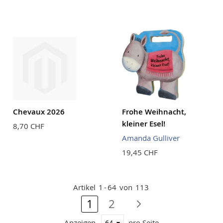
Chevaux 2026
Frohe Weihnacht,
kleiner Esel!
8,70 CHF
Amanda Gulliver
19,45 CHF
Artikel
1
-
64
von
113
Seite
Sie lesen gerade Seite
Seite
Seite
Nächste Seite
1
2
Anzeigen
pro Seite