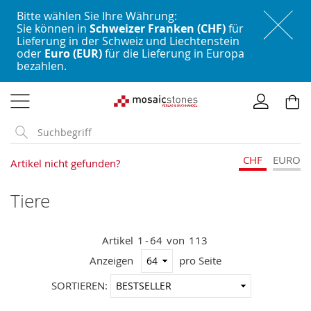
Bitte wählen Sie Ihre Währung:
Sie können in
Schweizer Franken (CHF)
für
Lieferung in der Schweiz und Liechtenstein
oder
Euro (EUR)
für die Lieferung in Europa
bezahlen.
Direkt
zum
Inhalt
CHF
EURO
Artikel nicht gefunden?
Tiere
Artikel
1
-
64
von
113
Anzeigen
pro Seite
In
SORTIEREN:
aufstei