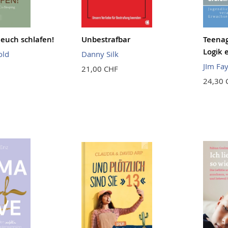
i euch schlafen!
Unbestrafbar
Teenag
Logik 
old
Danny Silk
JIm Fa
21,00 CHF
24,30 