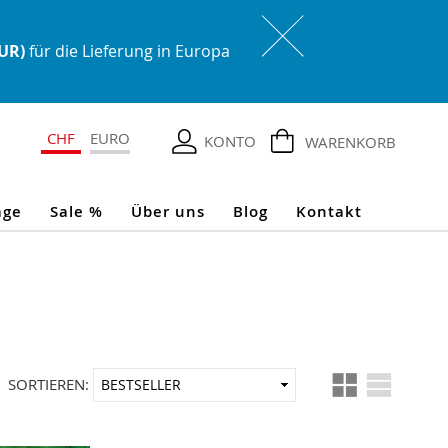
EUR)
für die Lieferung in Europa
CHF
EURO
KONTO
WARENKORB
age
Sale %
Über uns
Blog
Kontakt
Ansicht
In
SORTIEREN:
als
aufsteigender
Reihenfolge