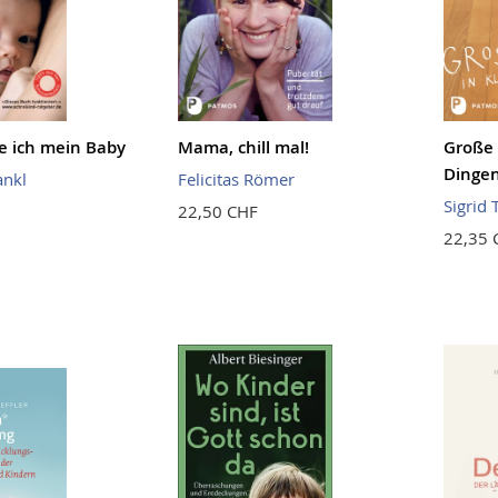
e ich mein Baby
Mama, chill mal!
Große 
Dinge
ankl
Felicitas Römer
Sigrid 
22,50 CHF
22,35 