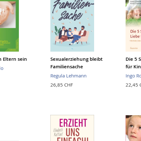
 Eltern sein
Sexualerziehung bleibt
Die 5 
Familiensache
für Ki
lo
Regula Lehmann
Ingo R
26,85 CHF
22,45 