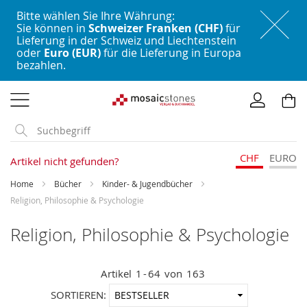
Bitte wählen Sie Ihre Währung:
Sie können in
Schweizer Franken (CHF)
für
Lieferung in der Schweiz und Liechtenstein
oder
Euro (EUR)
für die Lieferung in Europa
bezahlen.
Direkt
zum
Inhalt
CHF
EURO
Artikel nicht gefunden?
Home
Bücher
Kinder- & Jugendbücher
Religion, Philosophie & Psychologie
Religion, Philosophie & Psychologie
Artikel
1
-
64
von
163
In
SORTIEREN: