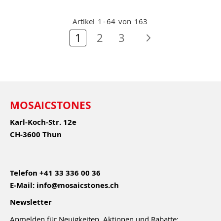
Artikel
1
-
64
von
163
Seite
Sie lesen gerade Seite
Seite
Seite
Seite
Nächste Sei
1
2
3
MOSAICSTONES
Karl-Koch-Str. 12e
CH-3600 Thun
Telefon
+41 33 336 00 36
E-Mail:
info@mosaicstones.ch
Newsletter
Anmelden für Neuigkeiten, Aktionen und Rabatte: