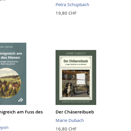
Petra Schüpbach
19,80 CHF
nigreich am Fuss des
Der Chäsereibueb
n
Marie Dubach
oyon
16,80 CHF