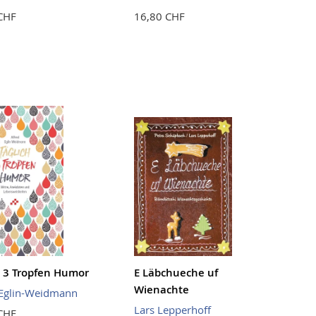
CHF
16,80 CHF
h 3 Tropfen Humor
E Läbchueche uf
Wienachte
 Eglin-Weidmann
Lars Lepperhoff
CHF