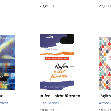
r
23,80 CHF
23,80 
hr
Rufen – nicht fürchten
Täglic
thess
Lisel Moser
Alfred
19,80 CHF
19,80 