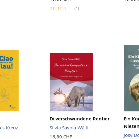
Bewertung:
(1)
80%
Di verschwundene Rentier
Ein Kö
Niese
ues Kreuz
Silvia Savoia-Wälti
Josy D
16,80 CHF