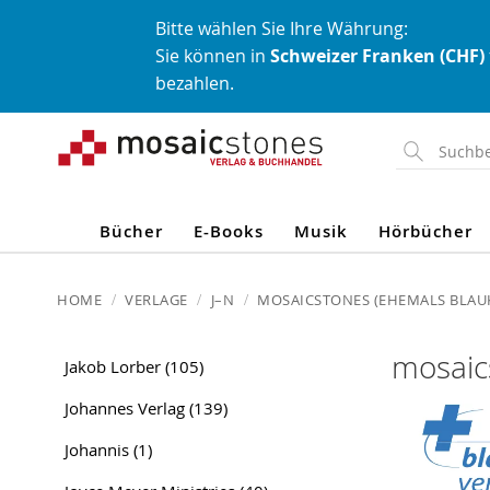
Bitte wählen Sie Ihre Währung:
Sie können in
Schweizer Franken (CHF)
bezahlen.
Direkt
zum
Inhalt
Bücher
E-Books
Musik
Hörbücher
HOME
VERLAGE
J–N
MOSAICSTONES (EHEMALS BLAU
mosaic
Jakob Lorber
(105)
Johannes Verlag
(139)
Johannis
(1)