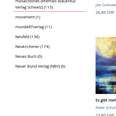
mosaicstones (ehemals Blaukreuz
Joe Greisse
Verlag Schweiz)
(115)
26,80 CHF
movement
(1)
mundARTverlag
(11)
Neufeld
(136)
Neukirchener
(174)
Neues Buch
(0)
Neuer Bund Verlag (NBV)
(0)
Es gibt me
Peter Schul
23,80 CHF