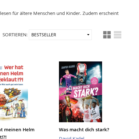
orlesen für ältere Menschen und Kinder. Zudem erscheint
Ansicht
In
SORTIEREN:
als
aufsteigender
Reihenfolge
at meinen Helm
Was macht dich stark?
!?!
David Kadel