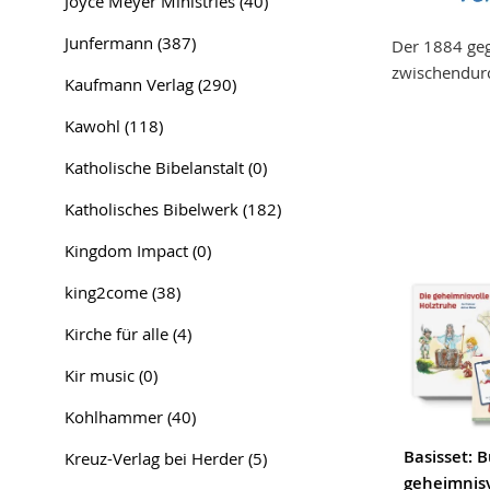
Joyce Meyer Ministries
(40)
Junfermann
(387)
Der 1884 geg
zwischendurc
Kaufmann Verlag
(290)
Kawohl
(118)
Katholische Bibelanstalt
(0)
Katholisches Bibelwerk
(182)
Kingdom Impact
(0)
king2come
(38)
Kirche für alle
(4)
Kir music
(0)
Kohlhammer
(40)
Basisset: 
Kreuz-Verlag bei Herder
(5)
geheimnisv