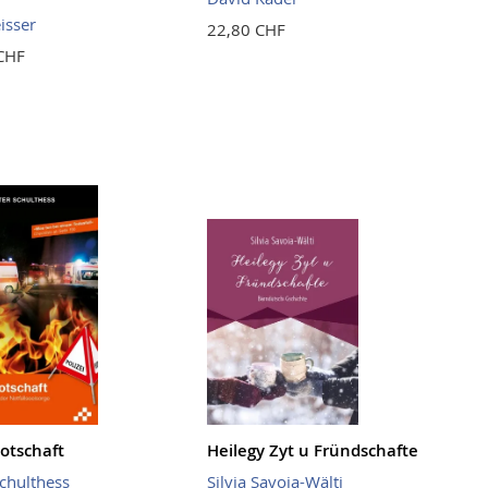
isser
22,80 CHF
CHF
otschaft
Heilegy Zyt u Fründschafte
Schulthess
Silvia Savoia-Wälti