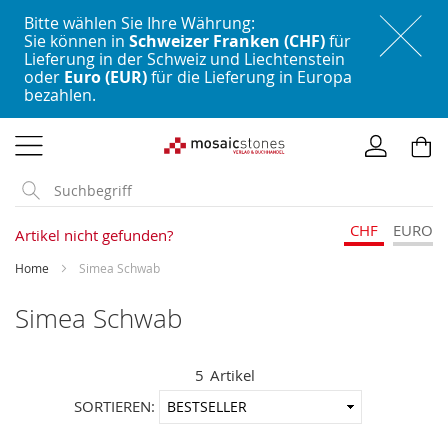
Bitte wählen Sie Ihre Währung:
Sie können in
Schweizer Franken (CHF)
für
Lieferung in der Schweiz und Liechtenstein
oder
Euro (EUR)
für die Lieferung in Europa
bezahlen.
Direkt
zum
Inhalt
CHF
EURO
Artikel nicht gefunden?
Home
Simea Schwab
Simea Schwab
5
Artikel
In
SORTIEREN:
aufstei