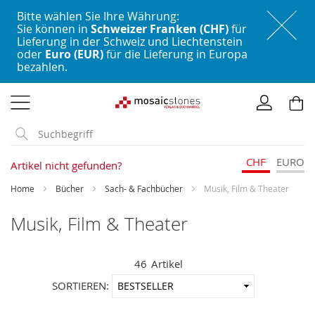
Bitte wählen Sie Ihre Währung:
Sie können in
Schweizer Franken (CHF)
für
Lieferung in der Schweiz und Liechtenstein
oder
Euro (EUR)
für die Lieferung in Europa
bezahlen.
Direkt
zum
Inhalt
CHF
EURO
Artikel nicht gefunden?
Home
Bücher
Sach- & Fachbücher
Musik, Film & Theater
Musik, Film & Theater
46
Artikel
In
SORTIEREN:
aufstei