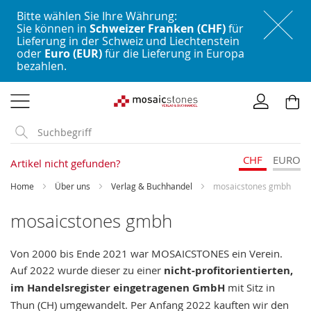
Bitte wählen Sie Ihre Währung:
Sie können in
Schweizer Franken (CHF)
für
Lieferung in der Schweiz und Liechtenstein
oder
Euro (EUR)
für die Lieferung in Europa
bezahlen.
Direkt
zum
Inhalt
CHF
EURO
Artikel nicht gefunden?
Home
Über uns
Verlag & Buchhandel
mosaicstones gmbh
mosaicstones gmbh
Von 2000 bis Ende 2021 war MOSAICSTONES ein Verein.
Auf 2022 wurde dieser zu einer
nicht-profitorientierten,
im Handelsregister eingetragenen GmbH
mit Sitz in
Thun (CH) umgewandelt. Per Anfang 2022 kauften wir den