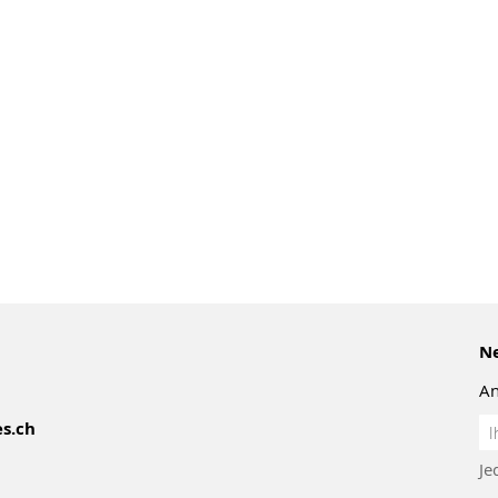
Ne
An
An
s.ch
z
Je
Ne