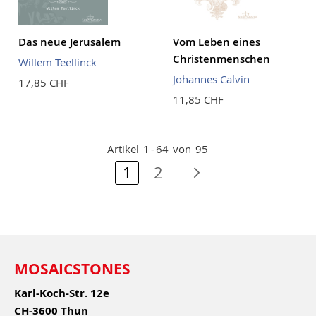
Das neue Jerusalem
Vom Leben eines
Christenmenschen
Willem Teellinck
Johannes Calvin
17,85 CHF
11,85 CHF
Artikel
1
-
64
von
95
Seite
Sie lesen gerade Seite
Seite
Seite
Nächste Seite
1
2
MOSAICSTONES
Karl-Koch-Str. 12e
CH-3600 Thun