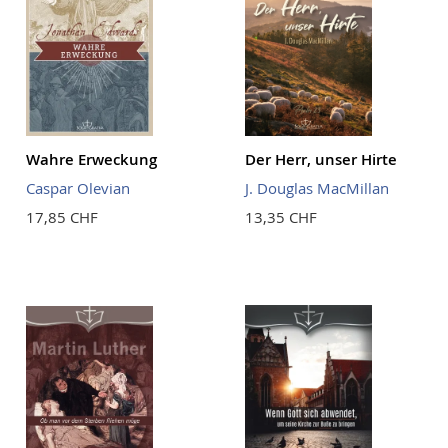
Wahre Erweckung
Der Herr, unser Hirte
Caspar Olevian
J. Douglas MacMillan
17,85 CHF
13,35 CHF