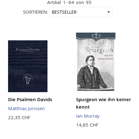
Artikel
1
-
64
von
95
In
SORTIEREN:
aufstei
Reihenf
Die Psalmen Davids
Spurgeon wie ihn keiner
kennt
Matthias Jorissen
Ian Murray
22,35 CHF
14,85 CHF