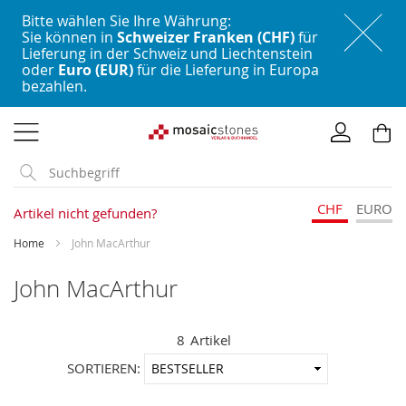
Bitte wählen Sie Ihre Währung:
Sie können in
Schweizer Franken (CHF)
für
Lieferung in der Schweiz und Liechtenstein
oder
Euro (EUR)
für die Lieferung in Europa
bezahlen.
Direkt
zum
Inhalt
CHF
EURO
Artikel nicht gefunden?
Home
John MacArthur
John MacArthur
8
Artikel
In
SORTIEREN:
aufstei