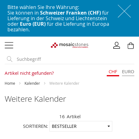
Bitte wählen Sie Ihre Währung:
Sie können in
Schweizer Franken (CHF)
für
Lieferung in der Schweiz und Liechtenstein
oder
Euro (EUR)
für die Lieferung in Europa
bezahlen.
Direkt
zum
Inhalt
CHF
EURO
Artikel nicht gefunden?
Home
Kalender
Weitere Kalender
Weitere Kalender
16
Artikel
In
SORTIEREN:
aufstei