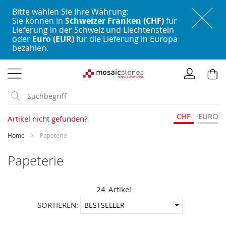
Bitte wählen Sie Ihre Währung:
Sie können in
Schweizer Franken (CHF)
für
Lieferung in der Schweiz und Liechtenstein
oder
Euro (EUR)
für die Lieferung in Europa
bezahlen.
Direkt
zum
Inhalt
CHF
EURO
Artikel nicht gefunden?
Home
Papeterie
Papeterie
24
Artikel
In
SORTIEREN:
aufstei