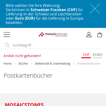
Bitte wählen Sie Ihre Währung:
Sie können in
Schweizer Franken (CHF)
für
Lieferung in der Schweiz und Liechtenstein
oder
Euro (EUR)
für die Lieferung in Europa
bezahlen.
Direkt
zum
Inhalt
CHF
EURO
Artikel nicht gefunden?
Home
Bücher
Belletristik & Unterhaltung
Postkartenbücher
Postkartenbücher
MOSAICSTONES