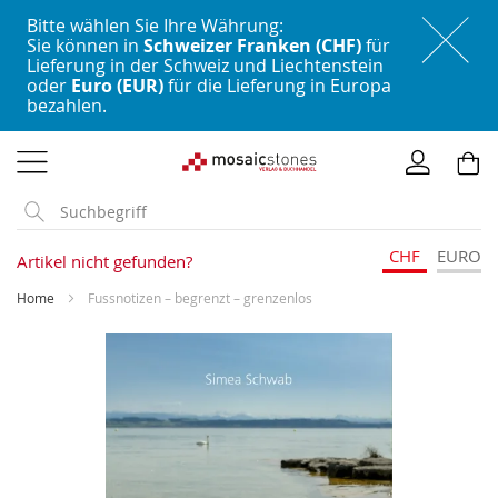
Bitte wählen Sie Ihre Währung:
Sie können in
Schweizer Franken (CHF)
für
Lieferung in der Schweiz und Liechtenstein
oder
Euro (EUR)
für die Lieferung in Europa
bezahlen.
Direkt
zum
Inhalt
CHF
EURO
Artikel nicht gefunden?
Home
Fussnotizen – begrenzt – grenzenlos
Skip
to
the
end
of
the