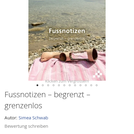
images
gallery
Fussnotizen – begrenzt –
Skip
to
grenzenlos
the
beginning
Autor:
Simea Schwab
of
Bewertung schreiben
the