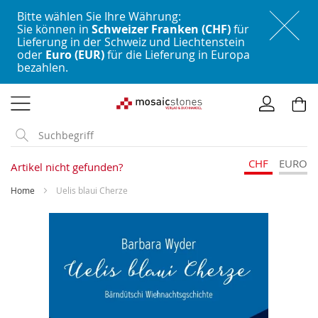
Bitte wählen Sie Ihre Währung:
Sie können in
Schweizer Franken (CHF)
für
Lieferung in der Schweiz und Liechtenstein
oder
Euro (EUR)
für die Lieferung in Europa
bezahlen.
Direkt
zum
Inhalt
CHF
EURO
Artikel nicht gefunden?
Home
Uelis blaui Cherze
Skip
to
the
end
of
the