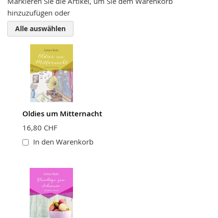
Markieren Sie die Artikel, um Sie dem Warenkorb
hinzuzufügen oder
Zusammenfassung
Alle auswählen
Bewertung
Oldies um Mitternacht
BEWERTUNG ABSCHICKEN
16,80 CHF
In den Warenkorb