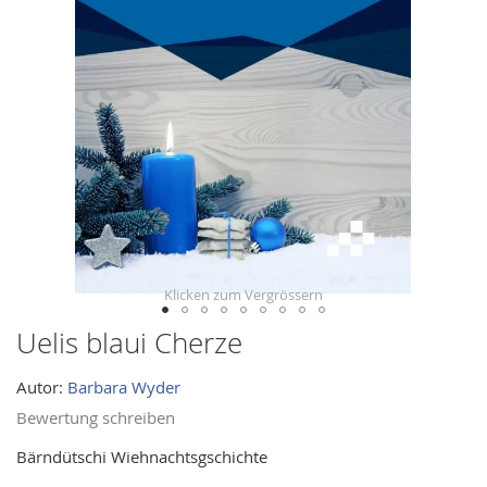
images
gallery
Uelis blaui Cherze
Skip
to
Autor:
Barbara Wyder
the
beginning
Bewertung schreiben
of
Bärndütschi Wiehnachtsgschichte
the