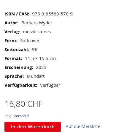
images
gallery
Mehr
978-3-85580-570-9
Informationen
Barbara Wyder
mosaicstones
Softcover
96
11.5 × 15.5 cm
2023
Mundart
Verfügbar
16,80 CHF
Zzgl.
Versand
Auf die Merkliste
In den Warenkorb