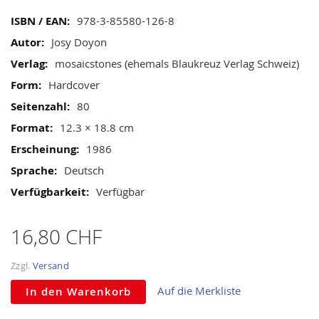
gallery
Mehr
978-3-85580-126-8
Informationen
Josy Doyon
mosaicstones (ehemals Blaukreuz Verlag Schweiz)
Hardcover
80
12.3 × 18.8 cm
1986
Deutsch
Verfügbar
16,80 CHF
Zzgl.
Versand
Auf die Merkliste
In den Warenkorb