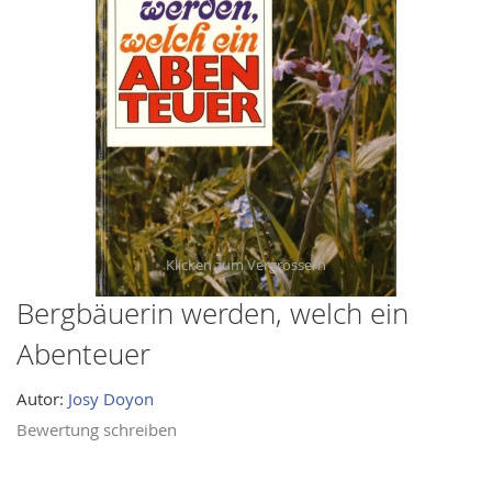
images
gallery
Bergbäuerin werden, welch ein
Skip
to
Abenteuer
the
beginning
Autor:
Josy Doyon
of
Bewertung schreiben
the
images