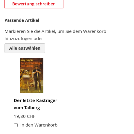
Eigene Bewertung schreiben
Bewertung schreiben
Nickname
Passende Artikel
Markieren Sie die Artikel, um Sie dem Warenkorb
hinzuzufügen oder
Zusammenfassung
Alle auswählen
Bewertung
Der letzte Kästräger
BEWERTUNG ABSCHICKEN
vom Talberg
19,80 CHF
In den Warenkorb