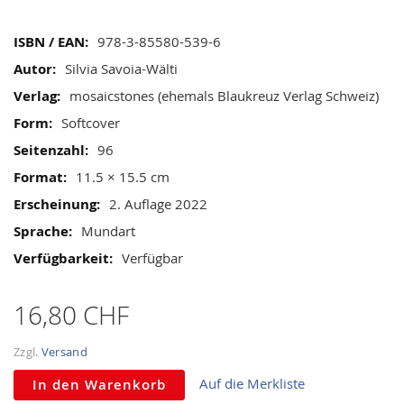
images
gallery
Mehr
978-3-85580-539-6
Informationen
Silvia Savoia-Wälti
mosaicstones (ehemals Blaukreuz Verlag Schweiz)
Softcover
96
11.5 × 15.5 cm
2. Auflage 2022
Mundart
Verfügbar
16,80 CHF
Zzgl.
Versand
Auf die Merkliste
In den Warenkorb