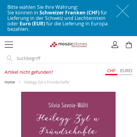
Bitte wählen Sie Ihre Währung:
Sie können in
Schweizer Franken (CHF)
für
Lieferung in der Schweiz und Liechtenstein
oder
Euro (EUR)
für die Lieferung in Europa
bezahlen.
Direkt
zum
Inhalt
CHF
EURO
Artikel nicht gefunden?
Home
Heilegy Zyt u Fründschafte
Skip
to
the
end
of
the