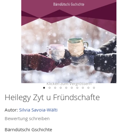
images
gallery
Heilegy Zyt u Fründschafte
Skip
to
Autor:
Silvia Savoia-Wälti
the
beginning
Bewertung schreiben
of
Bärndütschi Gschichte
the