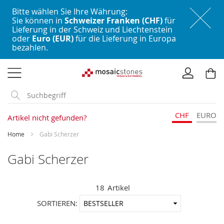
Bitte wählen Sie Ihre Währung:
Sie können in
Schweizer Franken (CHF)
für
Lieferung in der Schweiz und Liechtenstein
oder
Euro (EUR)
für die Lieferung in Europa
bezahlen.
Direkt
zum
Inhalt
CHF
EURO
Artikel nicht gefunden?
Home
Gabi Scherzer
Gabi Scherzer
18
Artikel
In
SORTIEREN:
aufstei