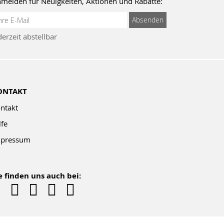
melden für Neuigkeiten, Aktionen und Rabatte:
meldung
Absenden
um
derzeit abstellbar
wsletter:
ONTAKT
ntakt
lfe
pressum
e finden uns auch bei: