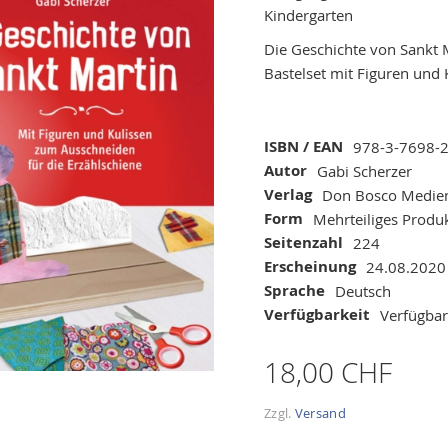
Kindergarten
Die Geschichte von Sankt M
Bastelset mit Figuren und
Mehr
ISBN / EAN
978-3-7698-
Informationen
Autor
Gabi Scherzer
Verlag
Don Bosco Medie
Form
Mehrteiliges Produ
Seitenzahl
224
Erscheinung
24.08.2020
Sprache
Deutsch
Verfügbarkeit
Verfügbar
18,00 CHF
Zzgl.
Versand