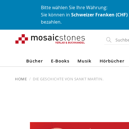
Bitte wählen Sie Ihre Währung:
Sie können in
Schweizer Franken (CHF)
bezahlen.
Direkt
zum
Inhalt
Bücher
E-Books
Musik
Hörbücher
HOME
DIE GESCHICHTE VON SANKT MARTIN.
Skip
to
the
end
of
the