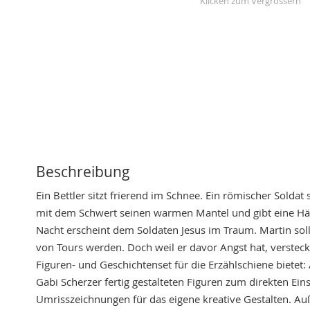
Skip
to
the
beginning
of
the
images
gallery
Beschreibung
Ein Bettler sitzt frierend im Schnee. Ein römischer Soldat s
mit dem Schwert seinen warmen Mantel und gibt eine Hä
Nacht erscheint dem Soldaten Jesus im Traum. Martin soll
von Tours werden. Doch weil er davor Angst hat, versteckt 
Figuren- und Geschichtenset für die Erzählschiene biete
Gabi Scherzer fertig gestalteten Figuren zum direkten Ei
Umrisszeichnungen für das eigene kreative Gestalten. A