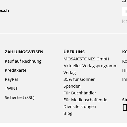
An
An
s.ch
z
Je
Ne
ZAHLUNGSWEISEN
ÜBER UNS
K
MOSAICSTONES GmbH
Kauf auf Rechnung
Ko
Aktuelles Verlagsprogramm
Kreditkarte
Hi
Verlag
PayPal
35% für Gönner
Im
Spenden
TWINT
Für Buchhändler
Sicherheit (SSL)
Für Medienschaffende
Si
Dienstleistungen
Blog