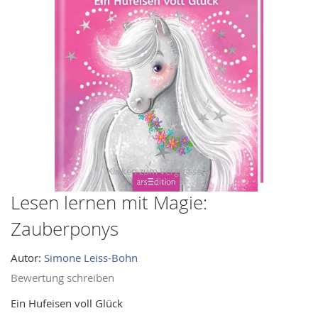
images
gallery
Lesen lernen mit Magie:
Skip
to
Zauberponys
the
beginning
Autor:
Simone Leiss-Bohn
of
Bewertung schreiben
the
images
Ein Hufeisen voll Glück