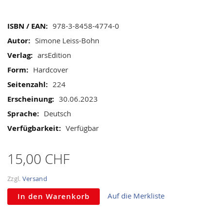
gallery
Mehr
978-3-8458-4774-0
Informationen
Simone Leiss-Bohn
arsEdition
Hardcover
224
30.06.2023
Deutsch
Verfügbar
15,00 CHF
Zzgl.
Versand
Auf die Merkliste
In den Warenkorb