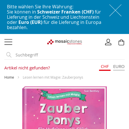
Bitte wählen Sie Ihre Währung:
Sie können in
Schweizer Franken (CHF)
für
Lieferung in der Schweiz und Liechtenstein
oder
Euro (EUR)
für die Lieferung in Europa
bezahlen.
Direkt
zum
Inhalt
CHF
EURO
Artikel nicht gefunden?
Home
Lesen lernen mit Magie: Zauberponys
Skip
to
the
end
of
the