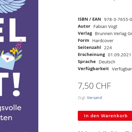
Mehr
ISBN / EAN
978-3-7655-
Informationen
Autor
Fabian Vogt
Verlag
Brunnen Verlag 
Form
Hardcover
Seitenzahl
224
Erscheinung
01.09.2021
Sprache
Deutsch
Verfügbarkeit
Verfügbar
7,50 CHF
Zzgl.
Versand
In den Warenkorb