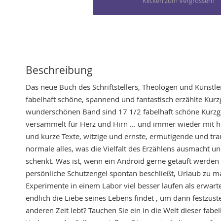
Skip
to
the
beginning
of
Beschreibung
the
Das neue Buch des Schriftstellers, Theologen und Künstle
images
fabelhaft schöne, spannend und fantastisch erzählte Kurz
gallery
wunderschönen Band sind 17 1/2 fabelhaft schöne Kurzg
versammelt für Herz und Hirn ... und immer wieder mit 
und kurze Texte, witzige und ernste, ermutigende und tra
normale alles, was die Vielfalt des Erzählens ausmacht 
schenkt. Was ist, wenn ein Android gerne getauft werde
persönliche Schutzengel spontan beschließt, Urlaub zu 
Experimente in einem Labor viel besser laufen als erwar
endlich die Liebe seines Lebens findet , um dann festzustel
anderen Zeit lebt? Tauchen Sie ein in die Welt dieser fab