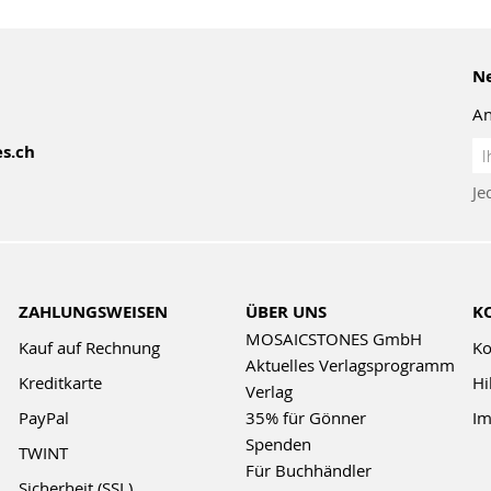
Ne
An
An
s.ch
z
Je
Ne
ZAHLUNGSWEISEN
ÜBER UNS
K
MOSAICSTONES GmbH
Kauf auf Rechnung
Ko
Aktuelles Verlagsprogramm
Kreditkarte
Hi
Verlag
PayPal
35% für Gönner
Im
Spenden
TWINT
Für Buchhändler
Sicherheit (SSL)