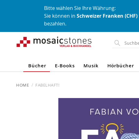
Bitte wählen Sie Ihre Währung:
Sie können in
Schweizer Franken (CHF)
bezahlen.
Direkt
zum
Inhalt
Bücher
E-Books
Musik
Hörbücher
HOME
FABELHAFT!
Skip
to
the
end
of
the