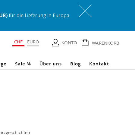
EUR)
für die Lieferung in Europa
CHF
EURO
KONTO
WARENKORB
age
Sale %
Über uns
Blog
Kontakt
urzgeschichten