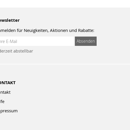
wsletter
melden für Neuigkeiten, Aktionen und Rabatte:
meldung
Absenden
um
derzeit abstellbar
wsletter:
ONTAKT
ntakt
lfe
pressum