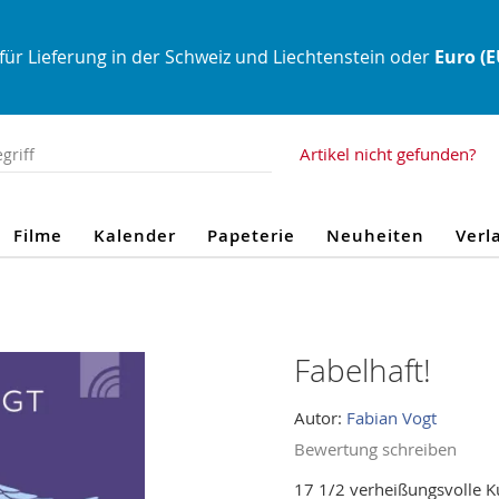
für Lieferung in der Schweiz und Liechtenstein oder
Euro (
Artikel nicht gefunden?
Filme
Kalender
Papeterie
Neuheiten
Verl
Fabelhaft!
Autor:
Fabian Vogt
Bewertung schreiben
17 1/2 verheißungsvolle K