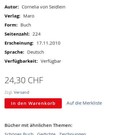
gallery
Informationen
Cornelia von Seidlein
Maro
Buch
224
17.11.2010
Deutsch
Verfügbar
24,30 CHF
Zzgl.
Versand
Auf die Merkliste
In den Warenkorb
Bücher mit ähnlichen Themen:
Schönes Buch
Gedichte
Zeichnungen