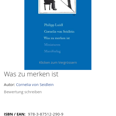
images
gallery
Was zu merken ist
Skip
to
Autor:
Cornelia von Seidlein
the
beginning
Bewertung schreiben
of
the
images
Mehr
978-3-87512-290-9