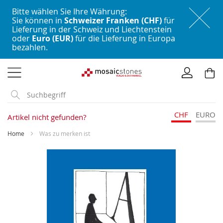
Bitte wählen Sie Ihre Währung:
Sie können in
Schweizer Franken (CHF)
für
Lieferung in der Schweiz und Liechtenstein
oder
Euro (EUR)
für die Lieferung in Europa
bezahlen.
Direkt
zum
Inhalt
CHF
EURO
Artikel nicht gefunden?
Home
Was zu merken ist
Skip
to
the
end
of
the