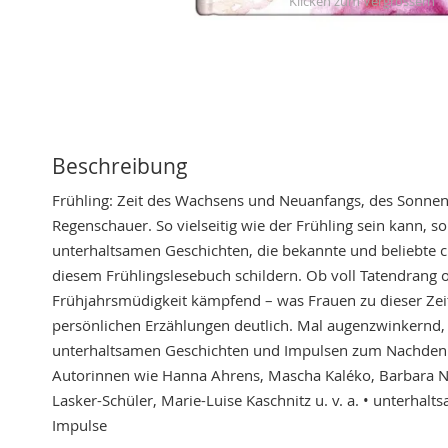
Skip
to
the
beginning
of
the
Beschreibung
images
Frühling: Zeit des Wachsens und Neuanfangs, des Sonnen
gallery
Regenschauer. So vielseitig wie der Frühling sein kann, so 
unterhaltsamen Geschichten, die bekannte und beliebte ch
diesem Frühlingslesebuch schildern. Ob voll Tatendrang 
Frühjahrsmüdigkeit kämpfend – was Frauen zu dieser Zei
persönlichen Erzählungen deutlich. Mal augenzwinkernd
unterhaltsamen Geschichten und Impulsen zum Nachdenk
Autorinnen wie Hanna Ahrens, Mascha Kaléko, Barbara No
Lasker-Schüler, Marie-Luise Kaschnitz u. v. a. • unterhal
Impulse