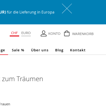
EUR)
für die Lieferung in Europa
CHF
EURO
KONTO
WARENKORB
age
Sale %
Über uns
Blog
Kontakt
it zum Träumen
Frauen