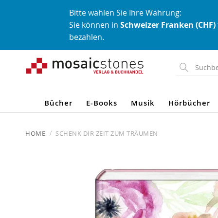
Bitte wählen Sie Ihre Währung:
Sie können in
Schweizer Franken (CHF)
bezahlen.
Direkt
zum
Inhalt
Bücher
E-Books
Musik
Hörbücher
HOME
SCHENK DIR ZEIT ZUM TRÄUMEN
Skip
to
the
end
of
the