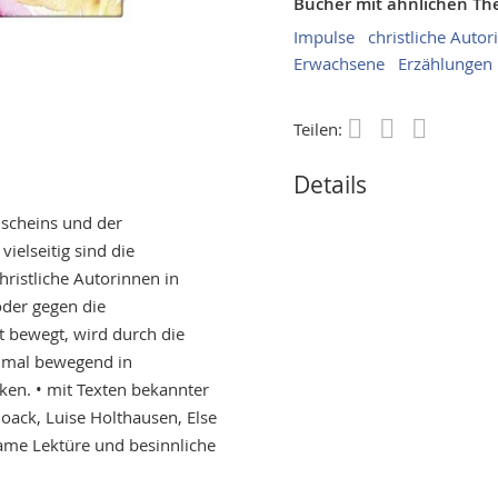
Bücher mit ähnlichen T
Impulse
christliche Autor
Erwachsene
Erzählungen
Teilen:
Save
Details
scheins und der
vielseitig sind die
ristliche Autorinnen in
oder gegen die
t bewegt, wird durch die
, mal bewegend in
en. • mit Texten bekannter
ack, Luise Holthausen, Else
tsame Lektüre und besinnliche