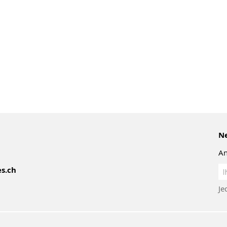
Ne
An
An
s.ch
z
Je
Ne