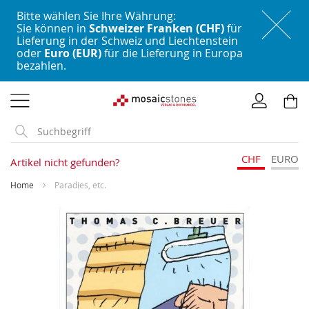
Bitte wählen Sie Ihre Währung:
Sie können in
Schweizer Franken (CHF)
für
Lieferung in der Schweiz und Liechtenstein
oder
Euro (EUR)
für die Lieferung in Europa
bezahlen.
Direkt
zum
Inhalt
CHF
EURO
Artikel nicht gefunden?
Home
Paradies, etc.
Skip
to
the
end
of
the