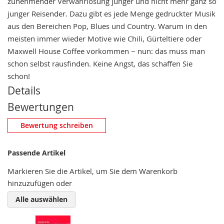
zunehmender Verwahrlosung junger und nicht mehr ganz so
junger Reisender. Dazu gibt es jede Menge gedruckter Musik
aus den Bereichen Pop, Blues und Country. Warum in den
meisten immer wieder Motive wie Chili, Gürteltiere oder
Maxwell House Coffee vorkommen − nun: das muss man
schon selbst rausfinden. Keine Angst, das schaffen Sie
schon!
Details
Bewertungen
Eigene Bewertung schreiben
Bewertung schreiben
Nickname
Passende Artikel
Markieren Sie die Artikel, um Sie dem Warenkorb
hinzuzufügen oder
Zusammenfassung
Alle auswählen
Bewertung