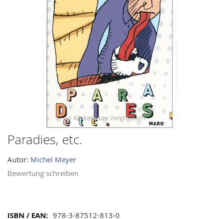
images
gallery
Paradies, etc.
Skip
to
Autor:
Michel Meyer
the
beginning
Bewertung schreiben
of
the
images
Mehr
978-3-87512-813-0