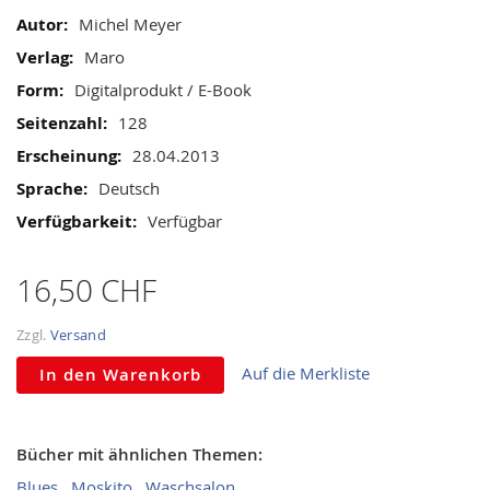
gallery
Informationen
Michel Meyer
Maro
Digitalprodukt / E-Book
128
28.04.2013
Deutsch
Verfügbar
16,50 CHF
Zzgl.
Versand
Auf die Merkliste
In den Warenkorb
Bücher mit ähnlichen Themen:
Blues
Moskito
Waschsalon