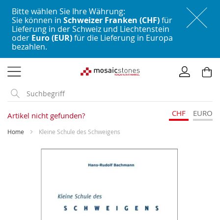
Bitte wählen Sie Ihre Währung:
Sie können in
Schweizer Franken (CHF)
für
Lieferung in der Schweiz und Liechtenstein
oder
Euro (EUR)
für die Lieferung in Europa
bezahlen.
Direkt
zum
Inhalt
CHF
EURO
Artikel nicht gefunden?
Home
Kleine Schule des Schweigens
Skip
to
the
end
of
the