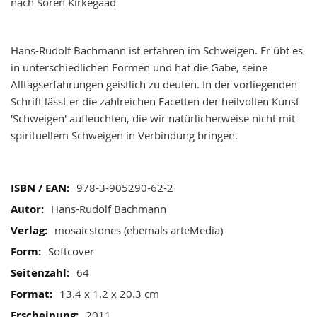
gallery
nach Sören Kirkegaad
Hans-Rudolf Bachmann ist erfahren im Schweigen. Er übt es
in unterschiedlichen Formen und hat die Gabe, seine
Alltagserfahrungen geistlich zu deuten. In der vorliegenden
Schrift lässt er die zahlreichen Facetten der heilvollen Kunst
'Schweigen' aufleuchten, die wir natürlicherweise nicht mit
spirituellem Schweigen in Verbindung bringen.
Mehr
978-3-905290-62-2
Informationen
Hans-Rudolf Bachmann
mosaicstones (ehemals arteMedia)
Softcover
64
13.4 x 1.2 x 20.3 cm
2011