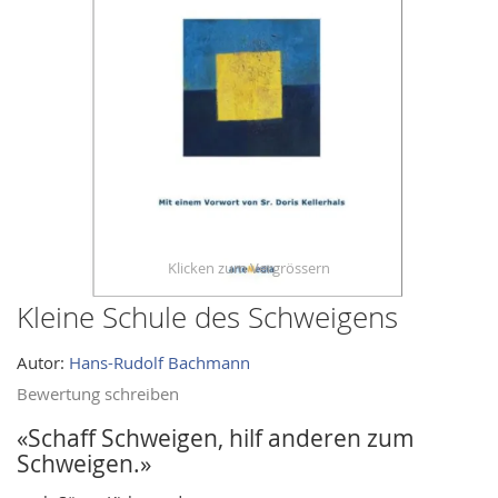
images
gallery
Kleine Schule des Schweigens
Skip
to
Autor:
Hans-Rudolf Bachmann
the
beginning
Bewertung schreiben
of
«Schaff Schweigen, hilf anderen zum
the
Schweigen.»
images