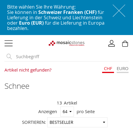
Bitte wählen Sie Ihre Währung:
Sie können in
Schweizer Franken (CHF)
für
Lieferung in der Schweiz und Liechtenstein
oder
Euro (EUR)
für die Lieferung in Europa
bezahlen.
Direkt
zum
Inhalt
CHF
EURO
Artikel nicht gefunden?
Schnee
13
Artikel
Anzeigen
pro Seite
In
SORTIEREN:
aufstei