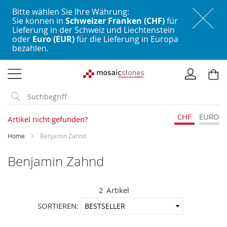
Bitte wählen Sie Ihre Währung:
Sie können in
Schweizer Franken (CHF)
für
Lieferung in der Schweiz und Liechtenstein
oder
Euro (EUR)
für die Lieferung in Europa
bezahlen.
Direkt
zum
Inhalt
CHF
EURO
Artikel nicht gefunden?
Home
Benjamin Zahnd
Benjamin Zahnd
2
Artikel
In
SORTIEREN:
aufstei