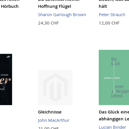
- Hörbuch
Hoffnung Flügel
hält
Sharon Garlough Brown
Peter Strauch
24,30 CHF
12,00 CHF
Gleichnisse
Das Glück ein
abhängigen L
John MacArthur
Lucian Binder
21,00 CHF