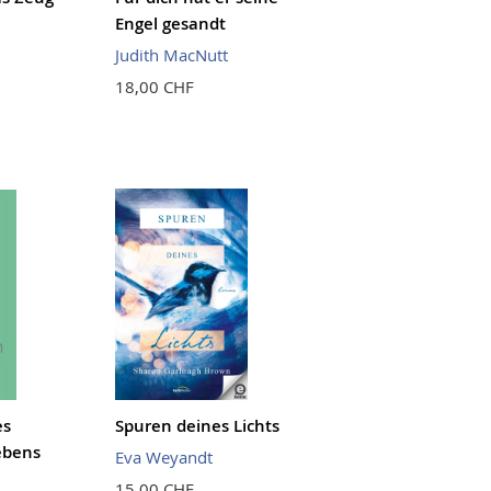
Engel gesandt
Judith MacNutt
18,00 CHF
es
Spuren deines Lichts
ebens
Eva Weyandt
15,00 CHF