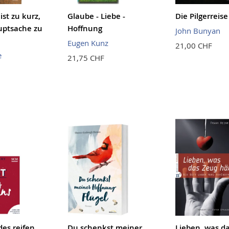
st zu kurz,
Glaube - Liebe -
Die Pilgerreise
uptsache zu
Hoffnung
John Bunyan
Eugen Kunz
21,00 CHF
e
21,75 CHF
des reifen
Du schenkst meiner
Lieben, was d