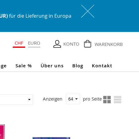
EUR)
für die Lieferung in Europa
CHF
EURO
KONTO
WARENKORB
age
Sale %
Über uns
Blog
Kontakt
Ansicht
In
Anzeigen
pro Seite
als
aufsteigender
Reihenfolge