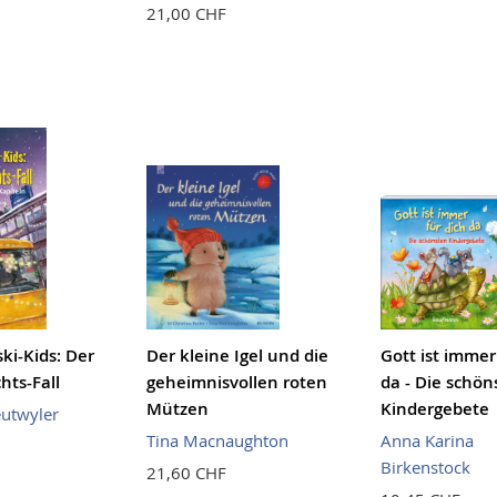
21,00 CHF
ki-Kids: Der
Der kleine Igel und die
Gott ist immer
hts-Fall
geheimnisvollen roten
da - Die schön
Mützen
Kindergebete
eutwyler
Tina Macnaughton
Anna Karina
Birkenstock
21,60 CHF