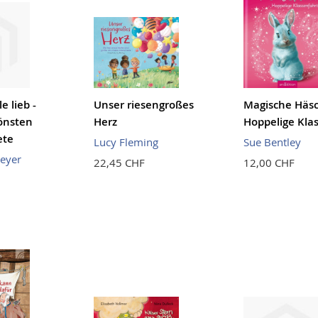
e lieb -
Unser riesengroßes
Magische Häs
önsten
Herz
Hoppelige Kla
ete
Lucy Fleming
Sue Bentley
eyer
22,45 CHF
12,00 CHF