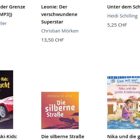
 der Grenze
Leonie: Der
Unter dem Sc
MP3])
verschwundene
Heidi Schilling
Superstar
ler
5,25 CHF
Christian Mörken
13,50 CHF
ki-Kids:
Die silberne Straße
Nika und die 