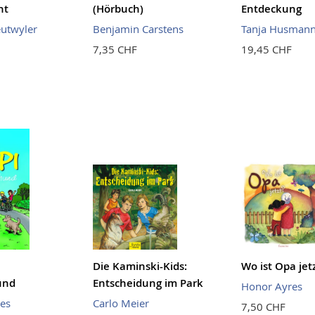
ht
(Hörbuch)
Entdeckung
eutwyler
Benjamin Carstens
Tanja Husman
7,35 CHF
19,45 CHF
Die Kaminski-Kids:
Wo ist Opa jet
und
Entscheidung im Park
Honor Ayres
ves
Carlo Meier
7,50 CHF