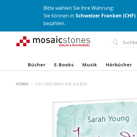
Bitte wählen Sie Ihre Währung:
Sie können in
Schweizer Franken (CHF)
bezahlen.
Direkt
zum
Inhalt
Bücher
E-Books
Musik
Hörbücher
HOME
ICH LASS DICH NIE ALLEIN
Skip
to
the
end
of
the