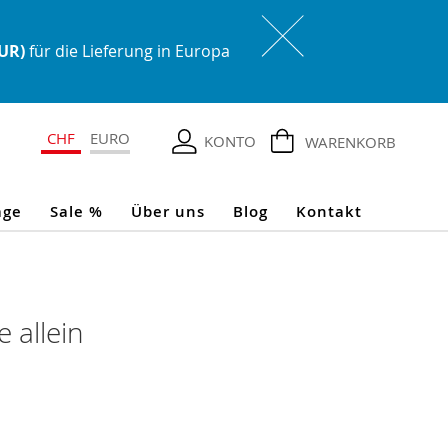
EUR)
für die Lieferung in Europa
CHF
EURO
KONTO
WARENKORB
age
Sale %
Über uns
Blog
Kontakt
e allein