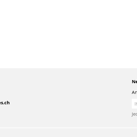
Ne
An
An
s.ch
z
Je
Ne