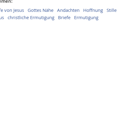
hemen:
fe von Jesus
Gottes Nähe
Andachten
Hoffnung
Stille
us
christliche Ermutigung
Briefe
Ermutigung