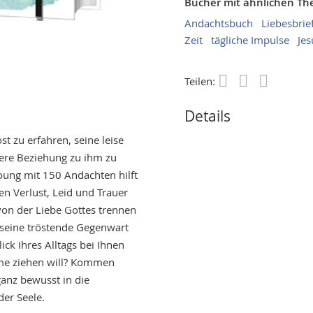
Bücher mit ähnlichen T
Andachtsbuch
Liebesbrie
Zeit
tägliche Impulse
Jes
Teilen:
Save
Details
t zu erfahren, seine leise
ere Beziehung zu ihm zu
oung mit 150 Andachten hilft
n Verlust, Leid und Trauer
 von der Liebe Gottes trennen
 seine tröstende Gegenwart
ick Ihres Alltags bei Ihnen
Arme ziehen will? Kommen
ganz bewusst in die
er Seele.