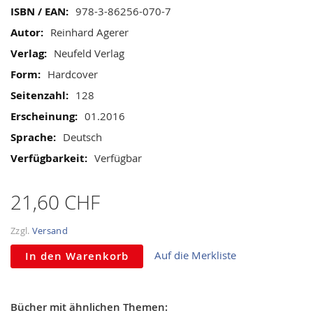
gallery
Mehr
978-3-86256-070-7
Informationen
Reinhard Agerer
Neufeld Verlag
Hardcover
128
01.2016
Deutsch
Verfügbar
21,60 CHF
Zzgl.
Versand
Auf die Merkliste
In den Warenkorb
Bücher mit ähnlichen Themen: