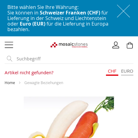
Bitte wählen Sie Ihre Währung:
Sie können in
Schweizer Franken (CHF)
für
Lieferung in der Schweiz und Liechtenstein
oder
Euro (EUR)
für die Lieferung in Europa
bezahlen.
Direkt
zum
Inhalt
CHF
EURO
Artikel nicht gefunden?
Home
Gewagte Beziehungen
Skip
to
the
end
of
the