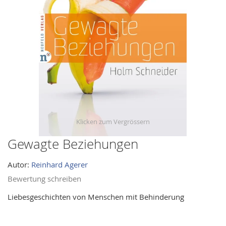
images
gallery
Gewagte Beziehungen
Skip
to
Autor:
Reinhard Agerer
the
beginning
Bewertung schreiben
of
Liebesgeschichten von Menschen mit Behinderung
the
images