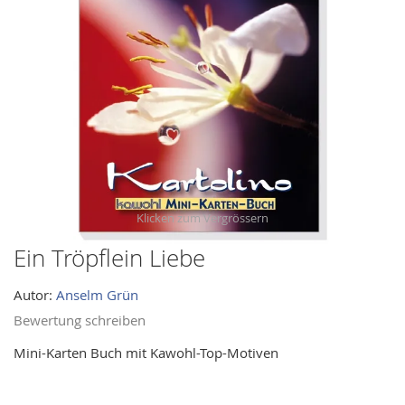
images
gallery
Ein Tröpflein Liebe
Skip
to
Autor:
Anselm Grün
the
beginning
Bewertung schreiben
of
Mini-Karten Buch mit Kawohl-Top-Motiven
the
images