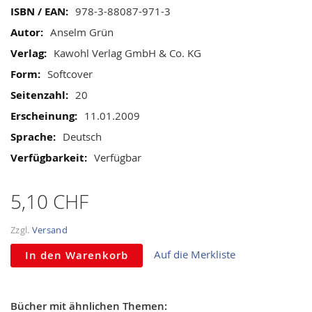
gallery
Mehr
978-3-88087-971-3
Informationen
Anselm Grün
Kawohl Verlag GmbH & Co. KG
Softcover
20
11.01.2009
Deutsch
Verfügbar
5,10 CHF
Zzgl.
Versand
Auf die Merkliste
In den Warenkorb
Bücher mit ähnlichen Themen: