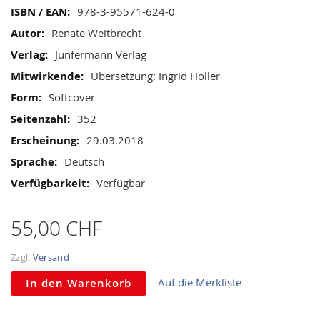
gallery
Mehr
978-3-95571-624-0
Informationen
Renate Weitbrecht
Junfermann Verlag
Übersetzung: Ingrid Holler
Softcover
352
29.03.2018
Deutsch
Verfügbar
55,00 CHF
Zzgl.
Versand
Auf die Merkliste
In den Warenkorb