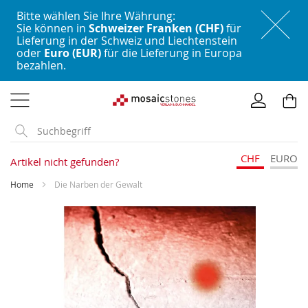
Bitte wählen Sie Ihre Währung:
Sie können in
Schweizer Franken (CHF)
für
Lieferung in der Schweiz und Liechtenstein
oder
Euro (EUR)
für die Lieferung in Europa
bezahlen.
Direkt
zum
Inhalt
CHF
EURO
Artikel nicht gefunden?
Home
Die Narben der Gewalt
Skip
to
the
end
of
the