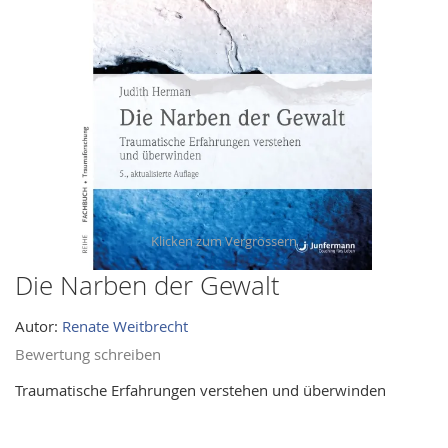
images
gallery
Die Narben der Gewalt
Skip
to
Autor:
Renate Weitbrecht
the
beginning
Bewertung schreiben
of
Traumatische Erfahrungen verstehen und überwinden
the
images