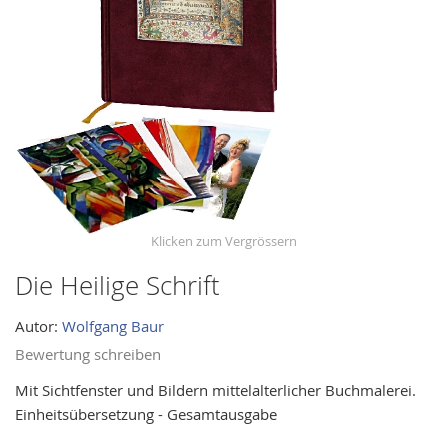
images
gallery
Die Heilige Schrift
Skip
to
Autor:
Wolfgang Baur
the
beginning
Bewertung schreiben
of
Mit Sichtfenster und Bildern mittelalterlicher Buchmalerei.
the
Einheitsübersetzung - Gesamtausgabe
images