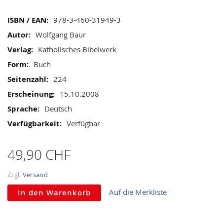
gallery
Mehr
978-3-460-31949-3
Informationen
Wolfgang Baur
Katholisches Bibelwerk
Buch
224
15.10.2008
Deutsch
Verfügbar
49,90 CHF
Zzgl.
Versand
Auf die Merkliste
In den Warenkorb