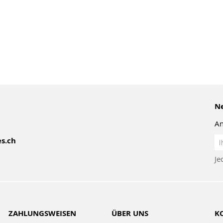
Ne
An
An
s.ch
z
Je
Ne
ZAHLUNGSWEISEN
ÜBER UNS
K