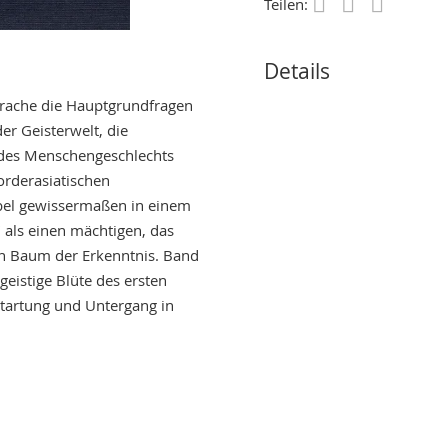
Teilen:
Save
Details
prache die Hauptgrundfragen
er Geisterwelt, die
g des Menschengeschlechts
orderasiatischen
Bibel gewissermaßen in einem
 als einen mächtigen, das
en Baum der Erkenntnis. Band
geistige Blüte des ersten
ntartung und Untergang in