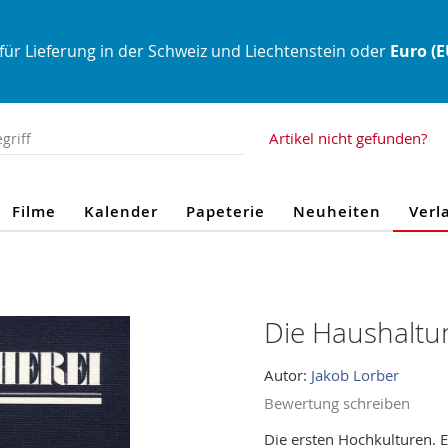
für Lieferung in der Schweiz und Liechtenstein oder
Euro (
Artikel nicht gefunden?
Filme
Kalender
Papeterie
Neuheiten
Verl
Die Haushaltu
Autor:
Jakob Lorber
Bewertung schreiben
Die ersten Hochkulturen. E