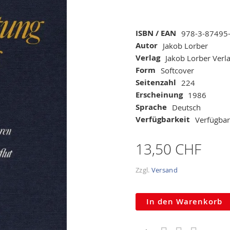
Mehr
ISBN / EAN
978-3-87495
Informationen
Autor
Jakob Lorber
Verlag
Jakob Lorber Verl
Form
Softcover
Seitenzahl
224
Erscheinung
1986
Sprache
Deutsch
Verfügbarkeit
Verfügbar
13,50 CHF
Zzgl.
Versand
In den Warenkorb