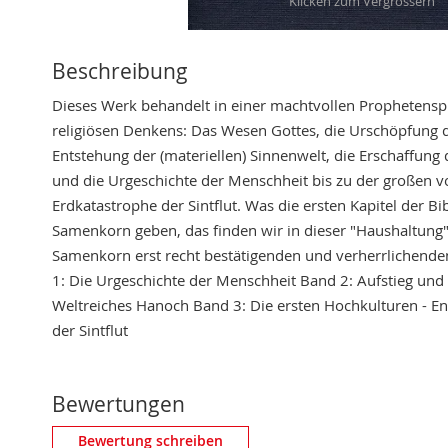
Skip
to
Beschreibung
the
Dieses Werk behandelt in einer machtvollen Prophetens
beginning
religiösen Denkens: Das Wesen Gottes, die Urschöpfung d
of
Entstehung der (materiellen) Sinnenwelt, die Erschaffun
the
und die Urgeschichte der Menschheit bis zu der großen v
images
Erdkatastrophe der Sintflut. Was die ersten Kapitel der 
gallery
Samenkorn geben, das finden wir in dieser "Haushaltung"
Samenkorn erst recht bestätigenden und verherrlichend
1: Die Urgeschichte der Menschheit Band 2: Aufstieg und 
Weltreiches Hanoch Band 3: Die ersten Hochkulturen - E
der Sintflut
Bewertungen
Eigene Bewertung schreiben
Bewertung schreiben