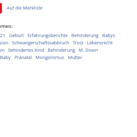
Auf die Merkliste
hemen:
 21
Geburt
Erfahrungsberichte
Behinderung
Babys
sion
Schwangerschaftssabbruch
Trost
Lebensrecht
wn
behindertes Kind
Behinderung
M. Down
Baby
Pränatal
Mongolismus
Mütter