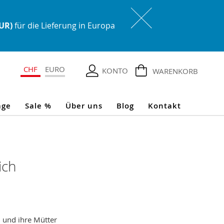
EUR)
für die Lieferung in Europa
CHF
EURO
KONTO
WARENKORB
age
Sale %
Über uns
Blog
Kontakt
ich
und ihre Mütter