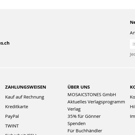
Ne
An
An
s.ch
z
Je
Ne
ZAHLUNGSWEISEN
ÜBER UNS
K
MOSAICSTONES GmbH
Kauf auf Rechnung
Ko
Aktuelles Verlagsprogramm
Kreditkarte
Hi
Verlag
PayPal
35% für Gönner
Im
Spenden
TWINT
Für Buchhändler