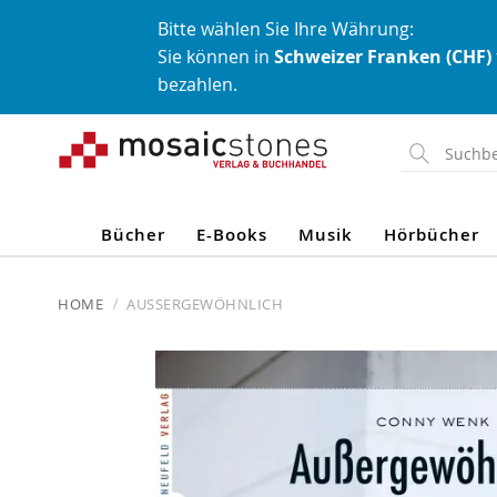
Bitte wählen Sie Ihre Währung:
Sie können in
Schweizer Franken (CHF)
bezahlen.
Direkt
zum
Inhalt
Bücher
E-Books
Musik
Hörbücher
HOME
AUSSERGEWÖHNLICH
Skip
to
the
end
of
the