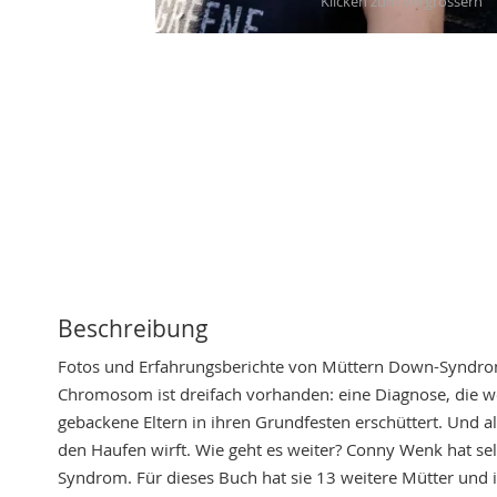
Skip
to
the
beginning
of
the
images
gallery
Beschreibung
Fotos und Erfahrungsberichte von Müttern Down-Syndrom
Chromosom ist dreifach vorhanden: eine Diagnose, die w
gebackene Eltern in ihren Grundfesten erschüttert. Und 
den Haufen wirft. Wie geht es weiter? Conny Wenk hat se
Syndrom. Für dieses Buch hat sie 13 weitere Mütter und 