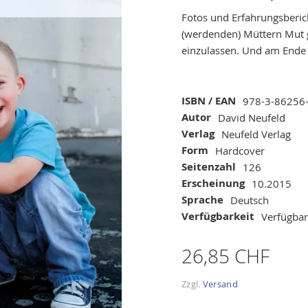
Fotos und Erfahrungsberic
(werdenden) Müttern Mut 
einzulassen. Und am Ende 
Mehr
ISBN / EAN
978-3-86256
Informationen
Autor
David Neufeld
Verlag
Neufeld Verlag
Form
Hardcover
Seitenzahl
126
Erscheinung
10.2015
Sprache
Deutsch
Verfügbarkeit
Verfügbar
26,85 CHF
Zzgl.
Versand