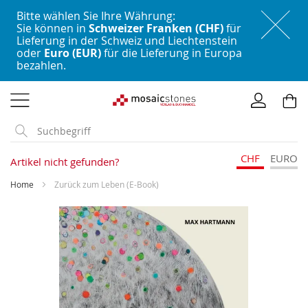
Bitte wählen Sie Ihre Währung:
Sie können in
Schweizer Franken (CHF)
für
Lieferung in der Schweiz und Liechtenstein
oder
Euro (EUR)
für die Lieferung in Europa
bezahlen.
Direkt
zum
Inhalt
CHF
EURO
Artikel nicht gefunden?
Home
Zurück zum Leben (E-Book)
Skip
to
the
end
of
the