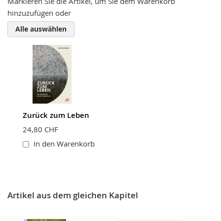
Markieren Sie die Artikel, um Sie dem Warenkorb
hinzuzufügen oder
Zusammenfassung
Alle auswählen
Bewertung
Zurück zum Leben
BEWERTUNG ABSCHICKEN
24,80 CHF
In den Warenkorb
Artikel aus dem gleichen Kapitel