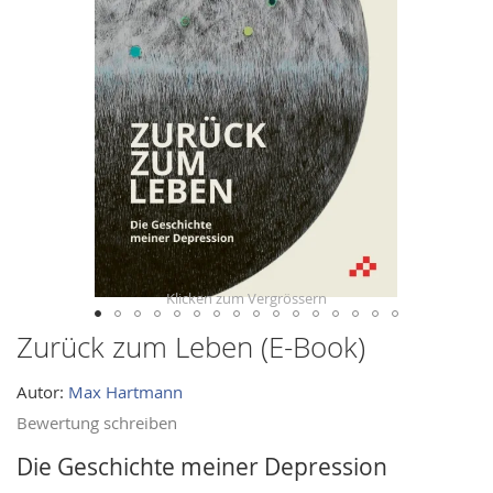
images
gallery
Zurück zum Leben (E-Book)
Skip
to
Autor:
Max Hartmann
the
beginning
Bewertung schreiben
of
Die Geschichte meiner Depression
the