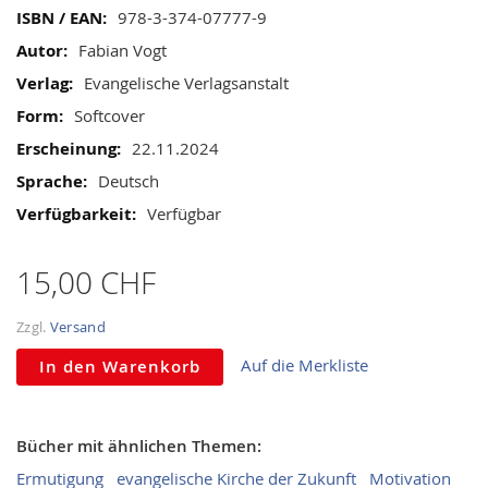
gallery
Mehr
978-3-374-07777-9
Informationen
Fabian Vogt
Evangelische Verlagsanstalt
Softcover
22.11.2024
Deutsch
Verfügbar
15,00 CHF
Zzgl.
Versand
Auf die Merkliste
In den Warenkorb
Bücher mit ähnlichen Themen:
Ermutigung
evangelische Kirche der Zukunft
Motivation