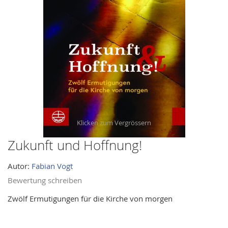
images
gallery
Zukunft und Hoffnung!
Skip
to
Autor:
Fabian Vogt
the
beginning
Bewertung schreiben
of
Zwölf Ermutigungen für die Kirche von morgen
the
images