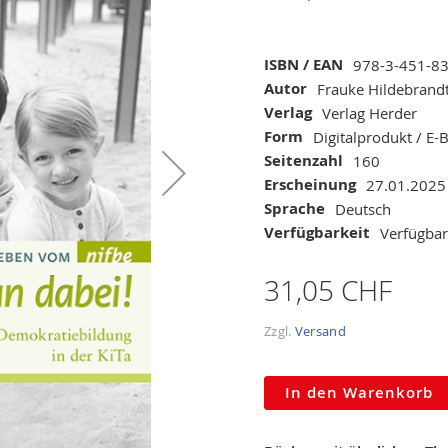
Mehr
ISBN / EAN
978-3-451-8
Informationen
Autor
Frauke Hildebrand
Verlag
Verlag Herder
Form
Digitalprodukt / E
Seitenzahl
160
Erscheinung
27.01.2025
Sprache
Deutsch
Verfügbarkeit
Verfügbar
31,05 CHF
Zzgl.
Versand
In den Warenkorb