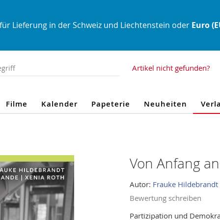
für Lieferung in der Schweiz und Liechtenstein oder
Euro (
Artikel nicht gefunden?
Filme
Kalender
Papeterie
Neuheiten
Verl
Von Anfang an
Autor:
Frauke Hildebrandt
Bewertung schreiben
Partizipation und Demokrat