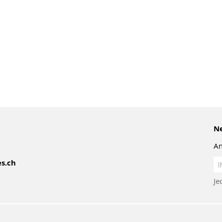
Ne
An
An
s.ch
z
Je
Ne