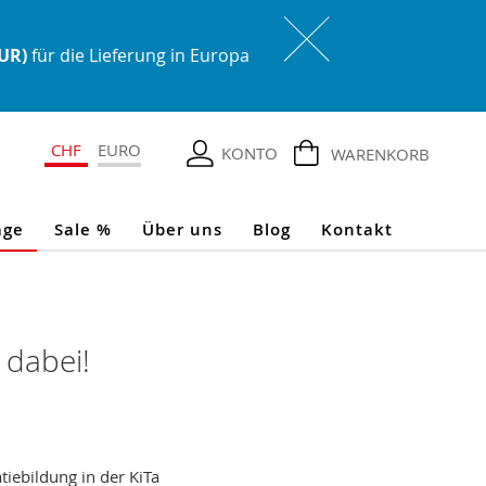
EUR)
für die Lieferung in Europa
CHF
EURO
KONTO
WARENKORB
age
Sale %
Über uns
Blog
Kontakt
 dabei!
iebildung in der KiTa