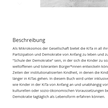
Skip
to
the
beginning
of
the
Beschreibung
images
Als Mikrokosmos der Gesellschaft bietet die KiTa in all ihr
gallery
Partizipation und Demokratie von Anfang zu leben und zu
"Schule der Demokratie" sein, in der sich die Kinder zu so
weltoffenen und toleranten Bürger*innen entwickeln kön
Zeiten der institutionalisierten Kindheit, in denen die K
länger in KiTas gehen. In diesem Buch wird unter inklusiv
wie Kinder in der KiTa von Anfang an und unabhängig von 
kulturellen oder sozio-ökonomischen Voraussetzungen be
Demokratie tagtäglich als Lebensform erfahren können.