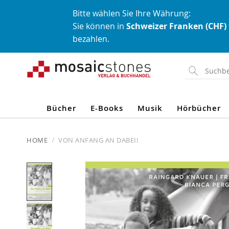
Bitte wählen Sie Ihre Währung:
Sie können in
Schweizer Franken (CHF)
bezahlen.
Direkt
zum
Inhalt
Bücher
E-Books
Musik
Hörbücher
HOME
VON ANFANG AN DABEI!
Skip
to
the
end
of
the