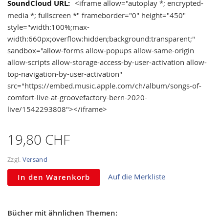
<iframe allow="autoplay *; encrypted-
media *; fullscreen *" frameborder="0" height="450"
style="width:100%;max-
width:660px;overflow:hidden;background:transparent;"
sandbox="allow-forms allow-popups allow-same-origin
allow-scripts allow-storage-access-by-user-activation allow-
top-navigation-by-user-activation"
src="https://embed.music.apple.com/ch/album/songs-of-
comfort-live-at-groovefactory-bern-2020-
live/1542293808"></iframe>
19,80 CHF
Zzgl.
Versand
Auf die Merkliste
In den Warenkorb
Bücher mit ähnlichen Themen: