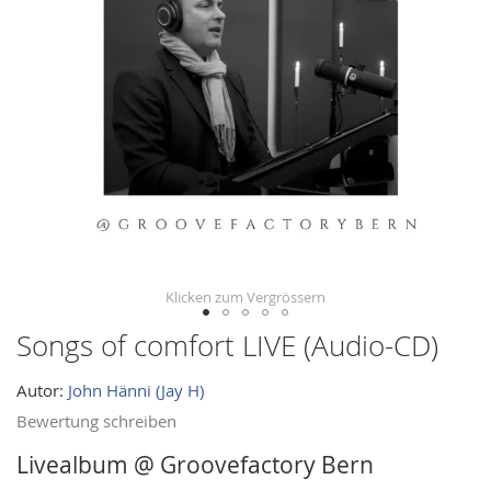
images
gallery
Songs of comfort LIVE (Audio-CD)
Skip
to
Autor:
John Hänni (Jay H)
the
beginning
Bewertung schreiben
of
Livealbum @ Groovefactory Bern
the