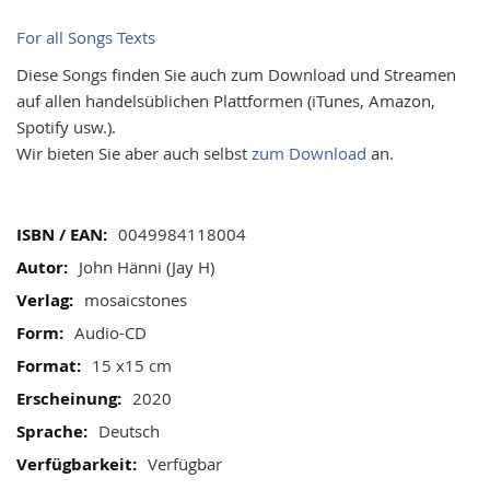
images
gallery
For all Songs Texts
Diese Songs finden Sie auch zum Download und Streamen
auf allen handelsüblichen Plattformen (iTunes, Amazon,
Spotify usw.).
Wir bieten Sie aber auch selbst
zum Download
an.
Mehr
0049984118004
Informationen
John Hänni (Jay H)
mosaicstones
Audio-CD
15 x15 cm
2020
Deutsch
Verfügbar