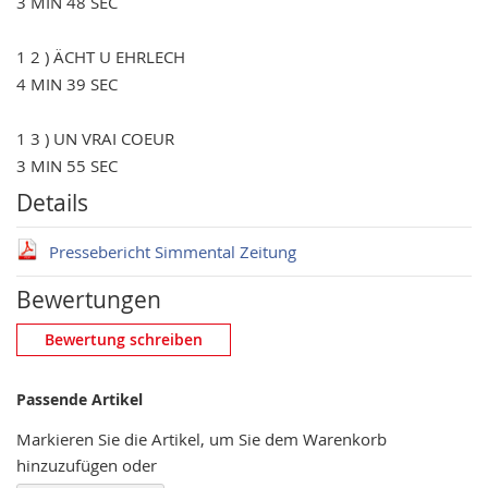
3 MIN 48 SEC
1 2 ) ÄCHT U EHRLECH
4 MIN 39 SEC
1 3 ) UN VRAI COEUR
3 MIN 55 SEC
Details
Pressebericht Simmental Zeitung
Bewertungen
Eigene Bewertung schreiben
Bewertung schreiben
Nickname
Passende Artikel
Markieren Sie die Artikel, um Sie dem Warenkorb
hinzuzufügen oder
Zusammenfassung