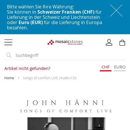
Bitte wählen Sie Ihre Währung:
Sie können in
Schweizer Franken (CHF)
für
Lieferung in der Schweiz und Liechtenstein
oder
Euro (EUR)
für die Lieferung in Europa
bezahlen.
Direkt
zum
Inhalt
CHF
EURO
Artikel nicht gefunden?
Home
Songs of comfort LIVE (Audio-CD)
Skip
to
the
end
of
the