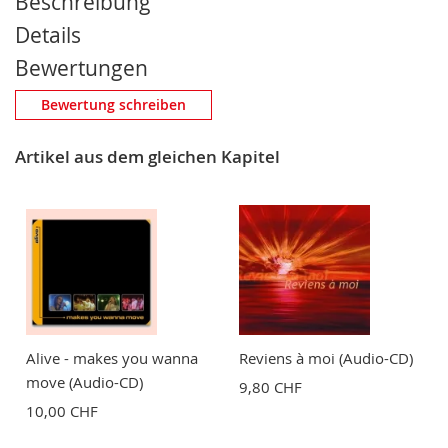
Beschreibung
Details
Bewertungen
Eigene Bewertung schreiben
Bewertung schreiben
Nickname
Artikel aus dem gleichen Kapitel
Zusammenfassung
Bewertung
Alive - makes you wanna
Reviens à moi (Audio-CD)
move (Audio-CD)
9,80 CHF
10,00 CHF
BEWERTUNG ABSCHICKEN