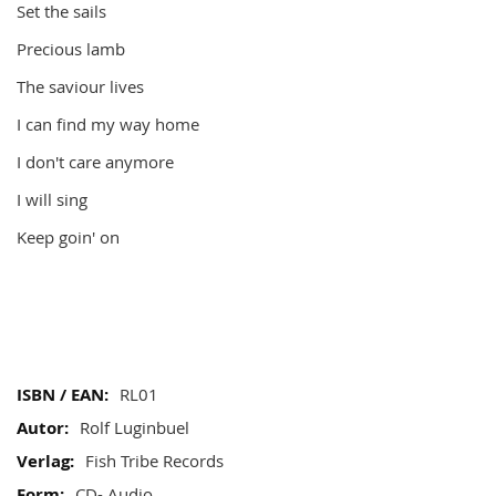
gallery
Set the sails
Precious lamb
The saviour lives
I can find my way home
I don't care anymore
I will sing
Keep goin' on
Mehr
RL01
Informationen
Rolf Luginbuel
Fish Tribe Records
CD- Audio