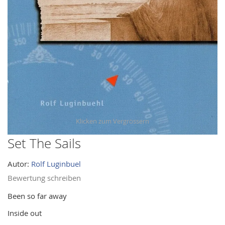
images
gallery
Set The Sails
Skip
to
Autor:
Rolf Luginbuel
the
beginning
Bewertung schreiben
of
Been so far away
the
Inside out
images