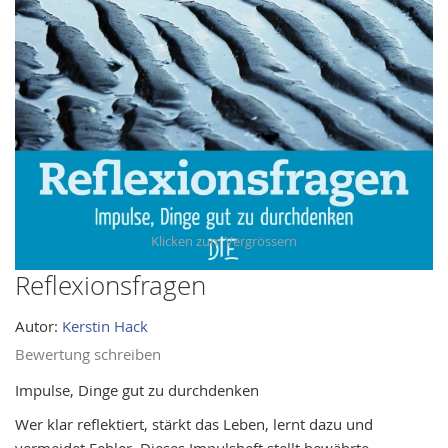
images
gallery
Reflexionsfragen
Skip
to
Autor:
Kerstin Hack
the
beginning
Bewertung schreiben
of
Impulse, Dinge gut zu durchdenken
the
Wer klar reflektiert, stärkt das Leben, lernt dazu und
images
vermeidet Fehler. Dieses Impulsheft stellt bewährte