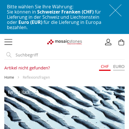
Bitte wählen Sie Ihre Währung:
Sie können in
Schweizer Franken (CHF)
für
Lieferung in der Schweiz und Liechtenstein
oder
Euro (EUR)
für die Lieferung in Europa
bezahlen.
Direkt
zum
Inhalt
CHF
EURO
Artikel nicht gefunden?
Home
Reflexionsfragen
Skip
to
the
end
of
the