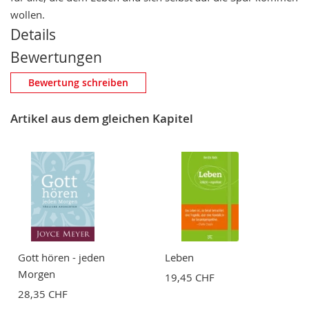
wollen.
Details
Bewertungen
Eigene Bewertung schreiben
Bewertung schreiben
Nickname
Artikel aus dem gleichen Kapitel
Zusammenfassung
Bewertung
Gott hören - jeden
Leben
Morgen
19,45 CHF
28,35 CHF