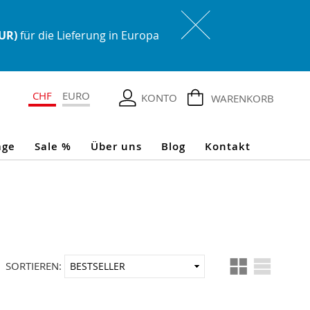
EUR)
für die Lieferung in Europa
CHF
EURO
KONTO
WARENKORB
age
Sale %
Über uns
Blog
Kontakt
Ansicht
In
SORTIEREN:
als
aufsteigender
Reihenfolge