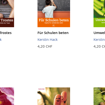
Trostes
Für Schulen beten
Umwelt
k
Kerstin Hack
Kersti
4,20 CHF
4,20 C