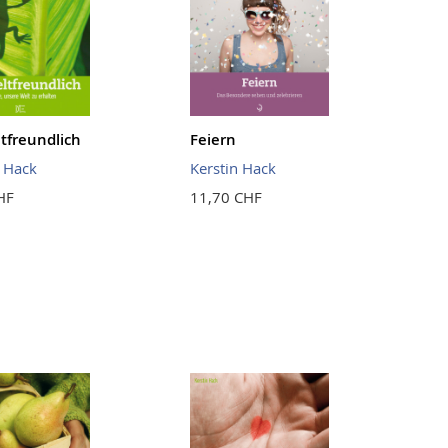
freundlich
Feiern
n Hack
Kerstin Hack
HF
11,70 CHF