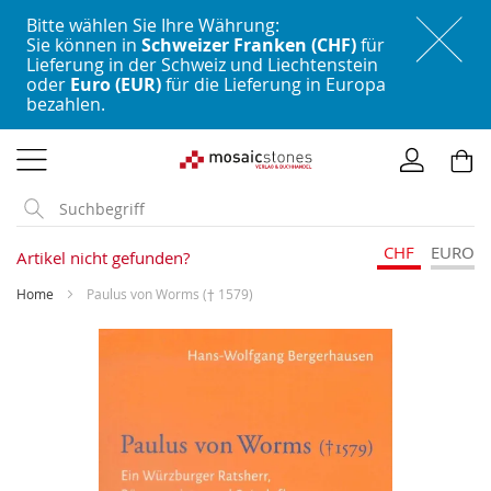
Bitte wählen Sie Ihre Währung:
Sie können in
Schweizer Franken (CHF)
für
Lieferung in der Schweiz und Liechtenstein
oder
Euro (EUR)
für die Lieferung in Europa
bezahlen.
Direkt
zum
Inhalt
CHF
EURO
Artikel nicht gefunden?
Home
Paulus von Worms († 1579)
Skip
to
the
end
of
the