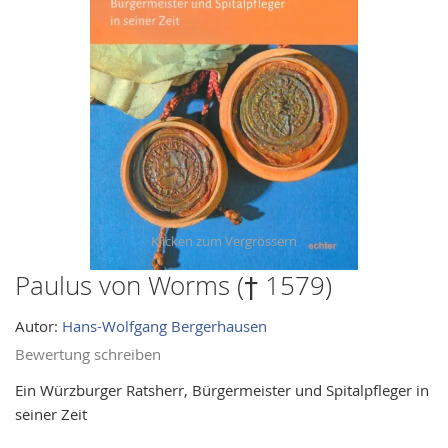
images
gallery
Paulus von Worms († 1579)
Skip
to
Autor:
Hans-Wolfgang Bergerhausen
the
beginning
Bewertung schreiben
of
Ein Würzburger Ratsherr, Bürgermeister und Spitalpfleger in
the
seiner Zeit
images