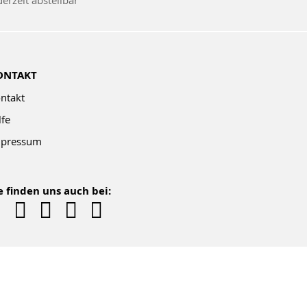
derzeit abstellbar
wsletter:
ONTAKT
ntakt
lfe
pressum
e finden uns auch bei: