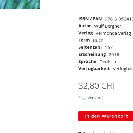
Mehr
ISBN / EAN
978-3-95241
Informationen
Autor
Wulf Bergner
Verlag
Vermonda Verlag
Form
Buch
Seitenzahl
167
Erscheinung
2016
Sprache
Deutsch
Verfügbarkeit
Verfügbar
32,80 CHF
Zzgl.
Versand
In den Warenkorb