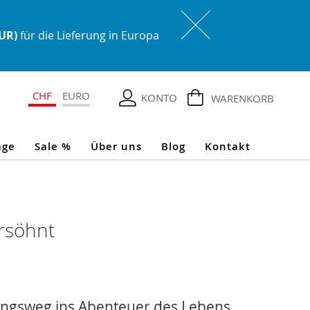
EUR)
für die Lieferung in Europa
CHF
EURO
KONTO
WARENKORB
age
Sale %
Über uns
Blog
Kontakt
ersöhnt
ngsweg ins Abenteuer des Lebens