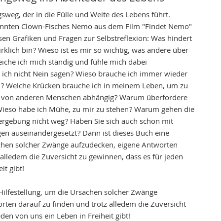
eg, der in die Fülle und Weite des Lebens führt.
kannten Clown-Fisches Nemo aus dem Film "Findet Nemo"
sen Grafiken und Fragen zur Selbstreflexion: Was hindert
irklich bin ? Wieso ist es mir so wichtig, was andere über
eiche ich mich ständig und fühle mich dabei
 ich nicht Nein sagen ? Wieso brauche ich immer wieder
 ? Welche Krücken brauche ich in meinem Leben, um zu
h von anderen Menschen abhängig ? Warum überfordere
 Wieso habe ich Mühe, zu mir zu stehen ? Warum gehen die
ergebung nicht weg ? Haben Sie sich auch schon mit
en auseinandergesetzt ? Dann ist dieses Buch eine
achen solcher Zwänge aufzudecken, eigene Antworten
 alledem die Zuversicht zu gewinnen, dass es für jeden
it gibt!
 Hilfestellung, um die Ursachen solcher Zwänge
rten darauf zu finden und trotz alledem die Zuversicht
den von uns ein Leben in Freiheit gibt!