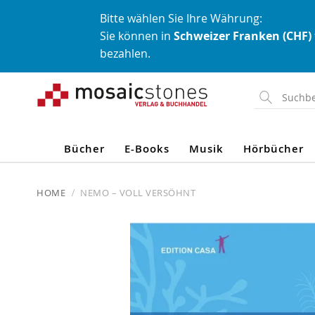
Bitte wählen Sie Ihre Währung:
Sie können in
Schweizer Franken (CHF)
bezahlen.
Direkt
zum
Inhalt
Bücher
E-Books
Musik
Hörbücher
HOME
NEMO – VOLL VERSÖHNT
Skip
to
the
end
of
the