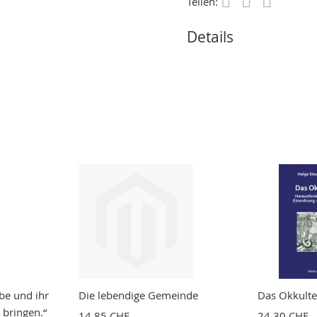
Teilen:
Save
Details
ebe und ihr
Die lebendige Gemeinde
Das Okkulte
 bringen.“
14,85 CHF
24,30 CHF