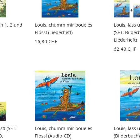
ch 1, 2 und
Louis, chumm mir boue es
Louis, lass 
Floss! (Liederheft)
(SET: Bilder
Liederheft)
16,80 CHF
62,40 CHF
t! (SET:
Louis, chumm mir boue es
Louis, lass 
D,
Floss! (Audio-CD)
(Bilderbuch)