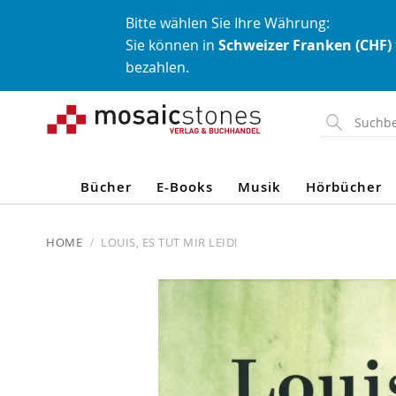
Bitte wählen Sie Ihre Währung:
Sie können in
Schweizer Franken (CHF)
bezahlen.
Direkt
zum
Inhalt
Bücher
E-Books
Musik
Hörbücher
HOME
LOUIS, ES TUT MIR LEID!
Skip
to
the
end
of
the