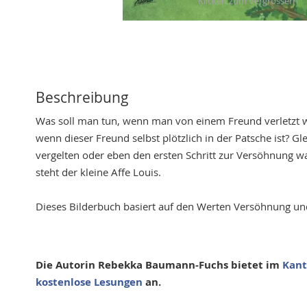
Skip
to
the
beginning
of
Beschreibung
the
Was soll man tun, wenn man von einem Freund verletzt w
images
wenn dieser Freund selbst plötzlich in der Patsche ist? G
gallery
vergelten oder eben den ersten Schritt zur Versöhnung w
steht der kleine Affe Louis.
Dieses Bilderbuch basiert auf den
Werten Versöhnung und
Die Autorin Rebekka Baumann-Fuchs bietet im
Kant
kostenlose Lesungen
an.