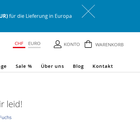
EUR)
für die Lieferung in Europa
CHF
EURO
KONTO
WARENKORB
age
Sale %
Über uns
Blog
Kontakt
r leid!
Fuchs