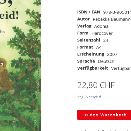
Mehr
ISBN / EAN
978-3-90501
Informationen
Autor
Rebekka Baumann
Verlag
Adonia
Form
Hardcover
Seitenzahl
24
Format
A4
Erscheinung
2007
Sprache
Deutsch
Verfügbarkeit
Verfügbar
22,80 CHF
Zzgl.
Versand
In den Warenkorb