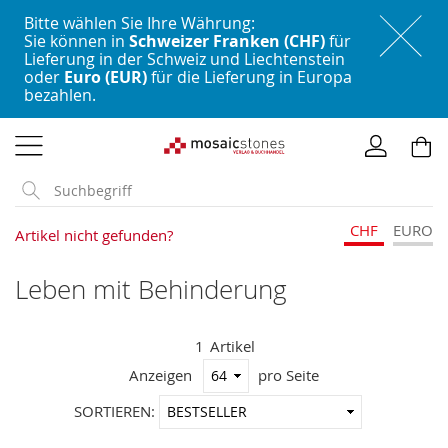
Bitte wählen Sie Ihre Währung:
Sie können in
Schweizer Franken (CHF)
für
Lieferung in der Schweiz und Liechtenstein
oder
Euro (EUR)
für die Lieferung in Europa
bezahlen.
Direkt
zum
Inhalt
CHF
EURO
Artikel nicht gefunden?
Leben mit Behinderung
1
Artikel
Anzeigen
pro Seite
In
SORTIEREN:
aufstei