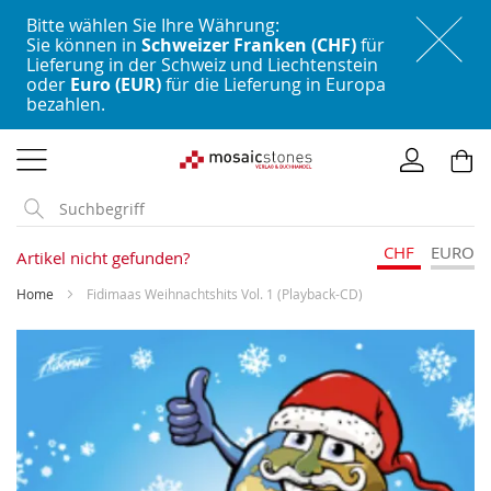
Bitte wählen Sie Ihre Währung:
Sie können in
Schweizer Franken (CHF)
für
Lieferung in der Schweiz und Liechtenstein
oder
Euro (EUR)
für die Lieferung in Europa
bezahlen.
Direkt
zum
Inhalt
CHF
EURO
Artikel nicht gefunden?
Home
Fidimaas Weihnachtshits Vol. 1 (Playback-CD)
Skip
to
the
end
of
the