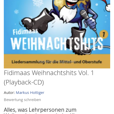
images
gallery
Fidimaas Weihnachtshits Vol. 1
Skip
to
(Playback-CD)
the
beginning
Autor:
Markus Hottiger
of
Bewertung schreiben
the
images
Alles, was Lehrpersonen zum