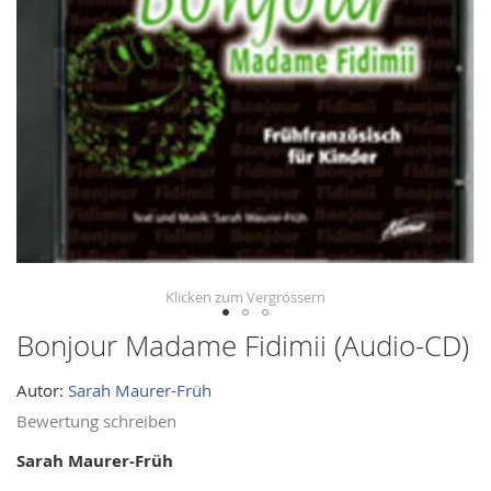
images
gallery
Bonjour Madame Fidimii (Audio-CD)
Skip
to
Autor:
Sarah Maurer-Früh
the
beginning
Bewertung schreiben
of
Sarah Maurer-Früh
the