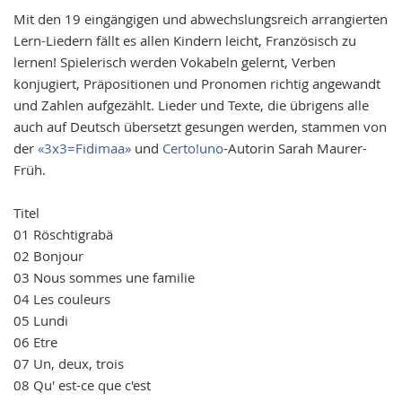
images
Mit den 19 eingängigen und abwechslungsreich arrangierten
gallery
Lern-Liedern fällt es allen Kindern leicht, Französisch zu
lernen! Spielerisch werden Vokabeln gelernt, Verben
konjugiert, Präpositionen und Pronomen richtig angewandt
und Zahlen aufgezählt. Lieder und Texte, die übrigens alle
auch auf Deutsch übersetzt gesungen werden, stammen von
der
«3x3=Fidimaa»
und
Certo!uno
-Autorin Sarah Maurer-
Früh.
Titel
01 Röschtigrabä
02 Bonjour
03 Nous sommes une familie
04 Les couleurs
05 Lundi
06 Etre
07 Un, deux, trois
08 Qu' est-ce que c'est