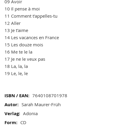
09 Avoir
10 Il pense à moi
11 Comment t'appelles-tu
12 Aller
13 Je t'aime
14 Les vacances en France
15 Les douze mois
16 Me te le la
17 Je ne le veux pas
18 La, la, la
19 Le, le, le
Mehr
7640108701978
Informationen
Sarah Maurer-Früh
Adonia
CD