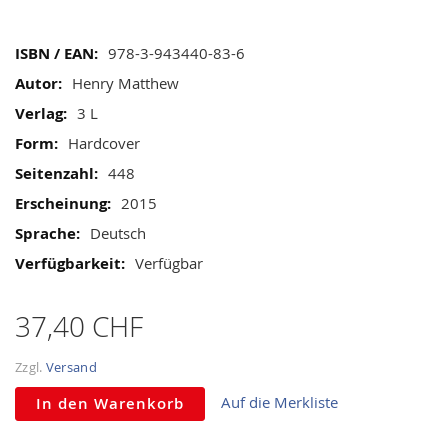
gallery
Mehr
978-3-943440-83-6
Informationen
Henry Matthew
3 L
Hardcover
448
2015
Deutsch
Verfügbar
37,40 CHF
Zzgl.
Versand
Auf die Merkliste
In den Warenkorb