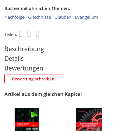
Bücher mit ähnlichen Themen:
Nachfolge
Gleichnisse
Glauben
Evangelium
Teilen:
Save
Beschreibung
Details
Bewertungen
Eigene Bewertung schreiben
Bewertung schreiben
Nickname
Artikel aus dem gleichen Kapitel
Zusammenfassung