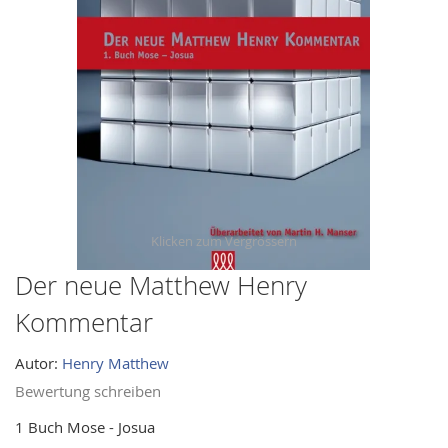
images
gallery
Der neue Matthew Henry
Skip
to
Kommentar
the
beginning
Autor:
Henry Matthew
of
Bewertung schreiben
the
images
1 Buch Mose - Josua